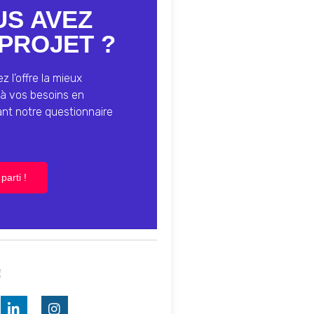
US AVEZ
PROJET ?
 l’offre la mieux
à vos besoins en
ant notre questionnaire
parti !
!