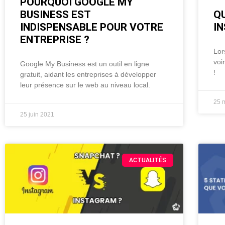
POURQUOI GOOGLE MY
BUSINESS EST
Q
INDISPENSABLE POUR VOTRE
I
ENTREPRISE ?
Lor
voi
Google My Business est un outil en ligne
!
gratuit, aidant les entreprises à développer
leur présence sur le web au niveau local.
25 
25 juin 2021
ACTUALITÉS