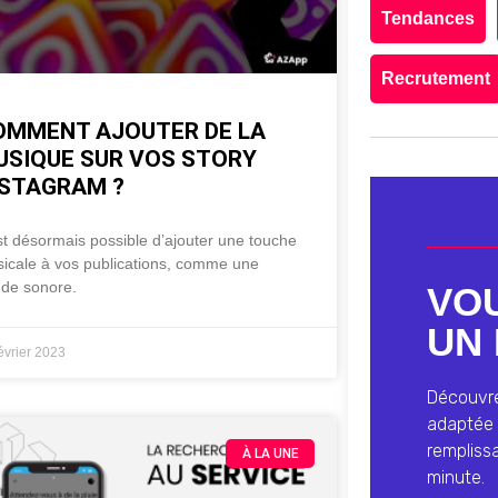
Tendances
Recrutement
OMMENT AJOUTER DE LA
USIQUE SUR VOS STORY
NSTAGRAM ?
est désormais possible d’ajouter une touche
icale à vos publications, comme une
de sonore.
VO
UN 
évrier 2023
Découvrez
adaptée 
rempliss
À LA UNE
minute.