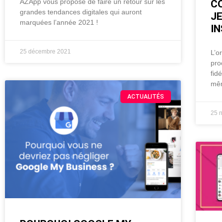
AZApp vous propose de faire un retour sur les
C
grandes tendances digitales qui auront
J
marquées l’année 2021 !
I
25 décembre 2021
L’o
pro
fid
mêm
ACTUALITÉS
25 