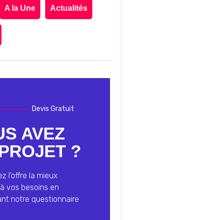
A la Une
Actualités
Devis Gratuit
US AVEZ
PROJET ?
 l’offre la mieux
à vos besoins en
ant notre questionnaire