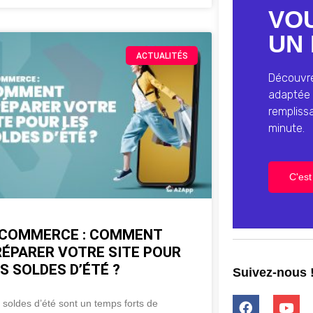
VO
UN 
ACTUALITÉS
Découvrez
adaptée 
rempliss
minute.
C'est 
-COMMERCE : COMMENT
RÉPARER VOTRE SITE POUR
S SOLDES D’ÉTÉ ?
Suivez-nous 
 soldes d’été sont un temps forts de