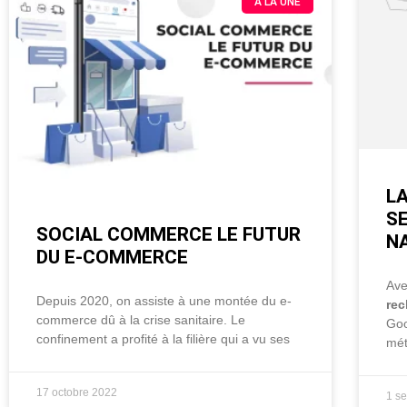
À LA UNE
L
S
SOCIAL COMMERCE LE FUTUR
NA
DU E-COMMERCE
Ave
Depuis 2020, on assiste à une montée du e-
re
commerce dû à la crise sanitaire. Le
Goo
confinement a profité à la filière qui a vu ses
mét
17 octobre 2022
1 s