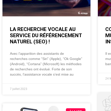
LA RECHERCHE VOCALE AU
C
SERVICE DU RÉFÉRENCEMENT
M
NATUREL (SEO) !
I
Avec l’apparition des assistants de
Il 
recherches comme “Siri” (Apple), “Ok Google”
mus
(Android), “Cortana” (Microsoft) les méthodes
ban
de recherches ont évolué. Forte de son
succès, l’assistance vocale s’est mise au
24 f
7 juillet 2023