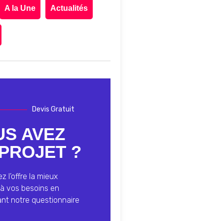
A la Une
Actualités
Devis Gratuit
US AVEZ
PROJET ?
 l’offre la mieux
à vos besoins en
ant notre questionnaire