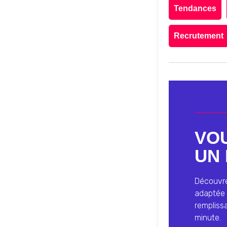
Tendances
Recrutement
VO
UN 
Découvrez
adaptée 
rempliss
minute.