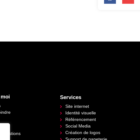
 moi
Services
s
Site internet
oindre
Identité visuelle
Référencement
Social Media
Création de logos
 questions
Support de papeterie