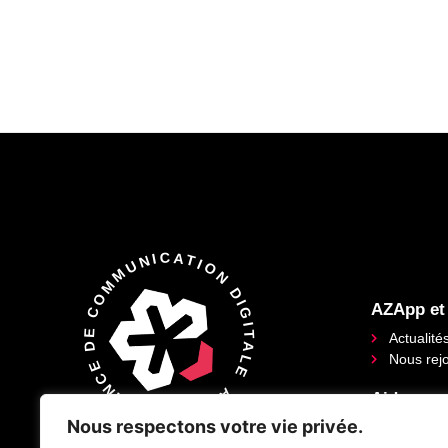
AZAPP : AGENCE DE COMMUNICATION DIGITALE
AZApp et
Actualité
Nous rej
Aide
Nous respectons votre vie privée.
Foire aux
AZApp
est une agence de
Lexique