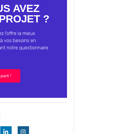
US AVEZ
PROJET ?
 l’offre la mieux
à vos besoins en
ant notre questionnaire
parti !
!