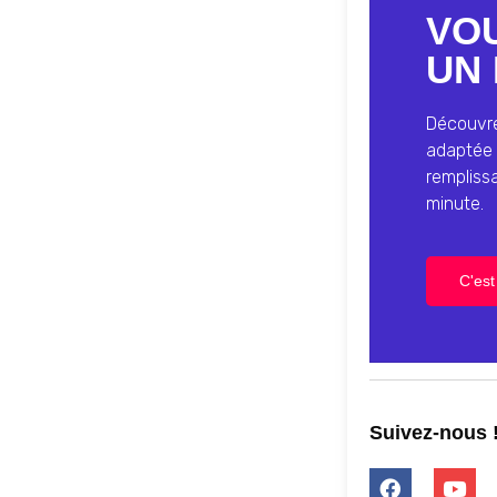
VO
UN 
Découvrez
adaptée 
rempliss
minute.
C'est 
Suivez-nous 