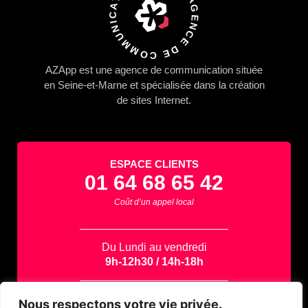
AZAPP : AGENCE DE COMMUNICATION
AZApp
est une agence de communication située
en Seine-et-Marne et spécialisée dans la
création
de sites Internet.
ESPACE CLIENTS
01 64 68 65 42
Coût d’un appel local
Du Lundi au vendredi
9h-12h30 / 14h-18h
Contactez-nous par email
Nous respectons votre vie privée.