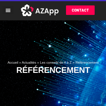
CONTACT
Accueil
»
Actualités
»
Les conseils de A à Z
»
Référencement
RÉFÉRENCEMENT