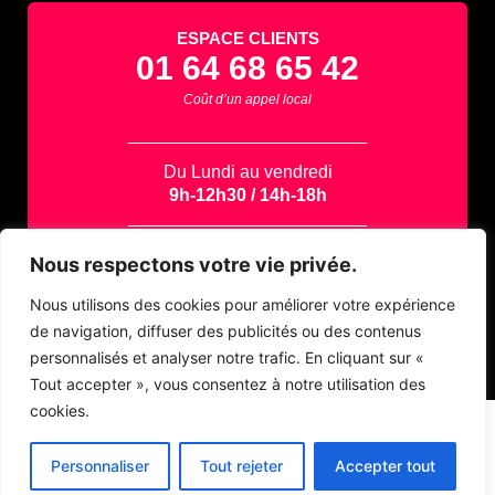
ESPACE CLIENTS
01 64 68 65 42
Coût d’un appel local
Du Lundi au vendredi
9h-12h30 / 14h-18h
Contactez-nous par email
Nous respectons votre vie privée.
support@azapp.fr
Nous utilisons des cookies pour améliorer votre expérience
de navigation, diffuser des publicités ou des contenus
personnalisés et analyser notre trafic. En cliquant sur «
Tout accepter », vous consentez à notre utilisation des
cookies.
Personnaliser
Tout rejeter
Accepter tout
AZApp © 2026
| Création de site Internet – Webmarketing – Identité
visuelle |
Mentions légales
|
Site map
|
Politique de confidentialité