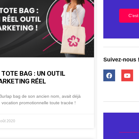
C'est 
Suivez-nous 
 TOTE BAG : UN OUTIL
ARKETING RÉEL
Burlap bag de son ancien nom, avait déjà
 vocation promotionnelle toute tracée !
août 2020