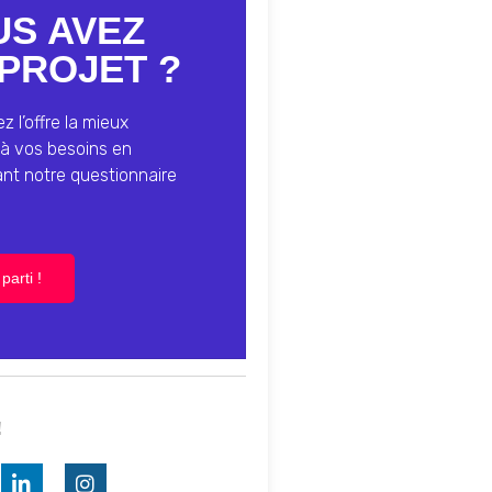
US AVEZ
PROJET ?
 l’offre la mieux
à vos besoins en
ant notre questionnaire
parti !
!