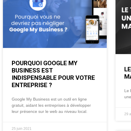
POURQUOI GOOGLE MY
LE
BUSINESS EST
M
INDISPENSABLE POUR VOTRE
ENTREPRISE ?
Le 
une
Google My Business est un outil en ligne
gratuit, aidant les entreprises à développer
leur présence sur le web au niveau local.
29 
25 juin 2021