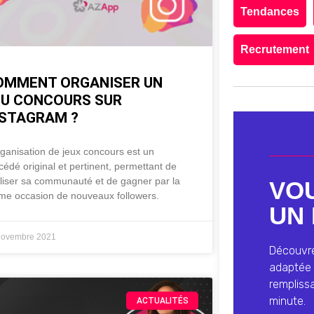
Tendances
Recrutement
OMMENT ORGANISER UN
EU CONCOURS SUR
NSTAGRAM ?
rganisation de jeux concours est un
cédé original et pertinent, permettant de
éliser sa communauté et de gagner par la
VO
e occasion de nouveaux followers.
UN 
novembre 2021
Découvrez
adaptée 
rempliss
minute.
ACTUALITÉS