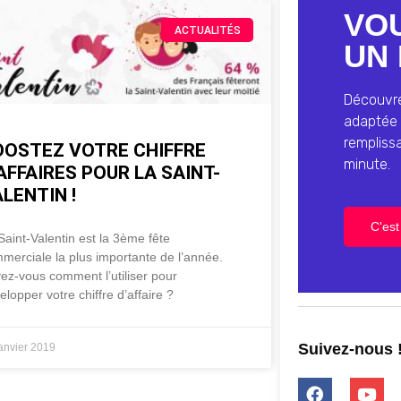
VO
ACTUALITÉS
UN 
Découvrez
adaptée 
rempliss
OOSTEZ VOTRE CHIFFRE
minute.
AFFAIRES POUR LA SAINT-
LENTIN !
C'est 
Saint-Valentin est la 3ème fête
merciale la plus importante de l’année.
ez-vous comment l’utiliser pour
elopper votre chiffre d’affaire ?
Suivez-nous 
janvier 2019