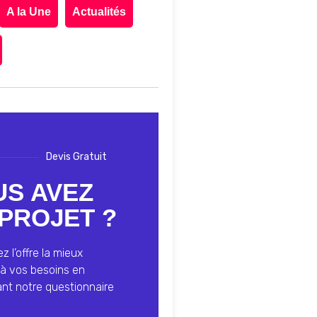
A la Une
Actualités
Devis Gratuit
US AVEZ
PROJET ?
 l’offre la mieux
à vos besoins en
ant notre questionnaire