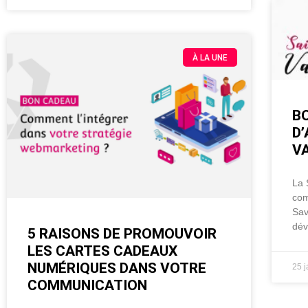
À LA UNE
B
D’
VA
La 
com
Sav
dév
5 RAISONS DE PROMOUVOIR
LES CARTES CADEAUX
NUMÉRIQUES DANS VOTRE
25 
COMMUNICATION