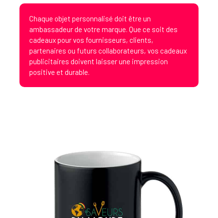
Chaque objet personnalisé doit être un
ambassadeur de votre marque. Que ce soit des
cadeaux pour vos fournisseurs, clients,
partenaires ou futurs collaborateurs, vos cadeaux
publicitaires doivent laisser une impression
positive et durable.