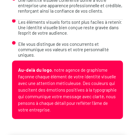
entreprise une apparence professionnelle et crédible,
renforçant ainsi la confiance de vos clients.
Les éléments visuels forts sont plus faciles à retenir.
Une identité visuelle bien conçue reste gravée dans
l'esprit de votre audience.
Elle vous distingue de vos concurrents et
communique vos valeurs et votre personnalité
uniques.
Au-delà du logo
, notre agence de graphisme
façonne chaque élément de votre identité visuelle
avec une attention méticuleuse. Des couleurs qui
suscitent des émotions positives à la typographie
qui communique votre message avec clarté, nous
pensons à chaque détail pour refléter l’âme de
votre entreprise.