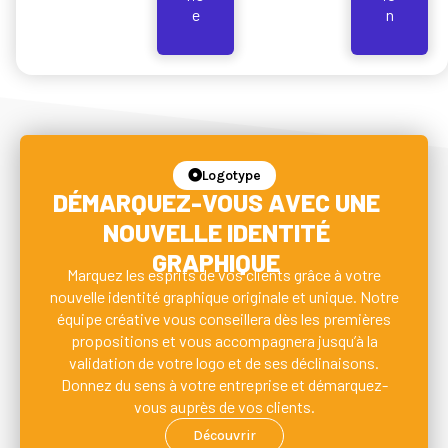
e
n
Logotype
DÉMARQUEZ-VOUS AVEC UNE
NOUVELLE IDENTITÉ
GRAPHIQUE
Marquez les esprits de vos clients grâce à votre
nouvelle identité graphique originale et unique. Notre
équipe créative vous conseillera dès les premières
propositions et vous accompagnera jusqu’à la
validation de votre logo et de ses déclinaisons.
Donnez du sens à votre entreprise et démarquez-
vous auprès de vos clients.
Découvrir