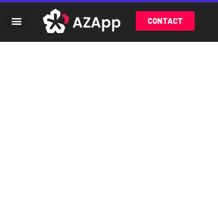
CONTACT
CRÉEZ L'IDENTITÉ
VISUELLE
DE VOTRE MARQUE
L’identité visuelle est bien plus qu’une simple question
d’esthétique, c’est le langage visuel de votre entreprise, sa
signature unique qui communique instantanément avec votre
public cible !
Accueil
»
Agence d’Identité visuelle