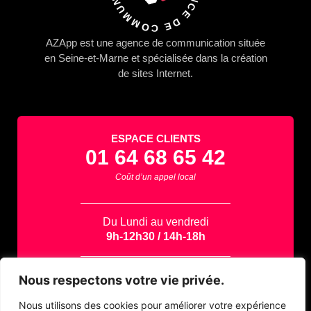
AZApp
est une agence de communication située
en Seine-et-Marne et spécialisée dans la
création
de sites Internet.
ESPACE CLIENTS
01 64 68 65 42
Coût d’un appel local
Du Lundi au vendredi
9h-12h30 / 14h-18h
Contactez-nous par email
Nous respectons votre vie privée.
support@azapp.fr
Nous utilisons des cookies pour améliorer votre expérience