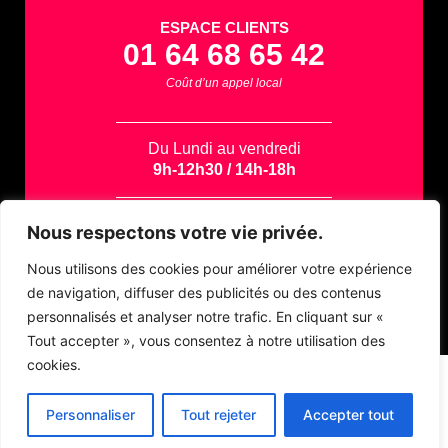
ESPACE CLIENTS
01 64 68 65 42
Coût d’un appel local
Du Lundi au vendredi
9h-12h30 / 14h-18h
Contactez-nous par email
Nous respectons votre vie privée.
support@azapp.fr
Nous utilisons des cookies pour améliorer votre expérience
de navigation, diffuser des publicités ou des contenus
personnalisés et analyser notre trafic. En cliquant sur «
Tout accepter », vous consentez à notre utilisation des
cookies.
Personnaliser
Tout rejeter
Accepter tout
AZApp © 2026
| Création de site Internet – Webmarketing – Identité
visuelle |
Mentions légales
|
Site map
|
Politique de confidentialité