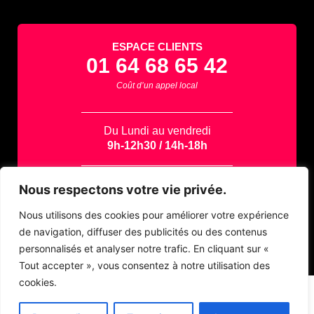
ESPACE CLIENTS
01 64 68 65 42
Coût d’un appel local
Du Lundi au vendredi
9h-12h30 / 14h-18h
Contactez-nous par email
Nous respectons votre vie privée.
support@azapp.fr
Nous utilisons des cookies pour améliorer votre expérience
de navigation, diffuser des publicités ou des contenus
personnalisés et analyser notre trafic. En cliquant sur «
Tout accepter », vous consentez à notre utilisation des
cookies.