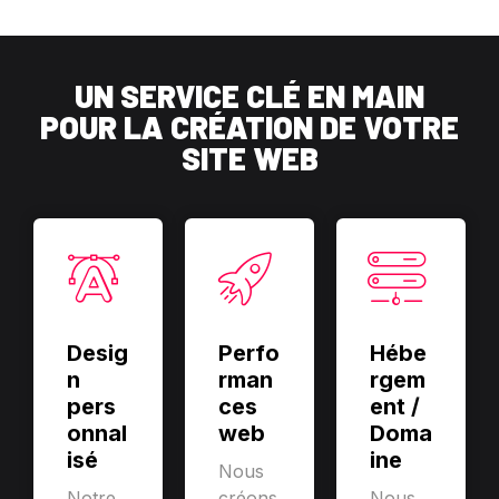
UN SERVICE CLÉ EN MAIN
POUR LA CRÉATION DE VOTRE
SITE WEB
Desig
Perfo
Hébe
n
rman
rgem
pers
ces
ent /
onnal
web
Doma
isé
ine
Nous
Notre
créons
Nous