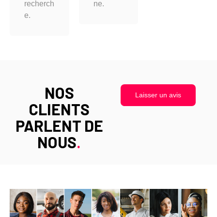
recherch
ne.
e.
NOS
Laisser un avis
CLIENTS
PARLENT DE
NOUS
.