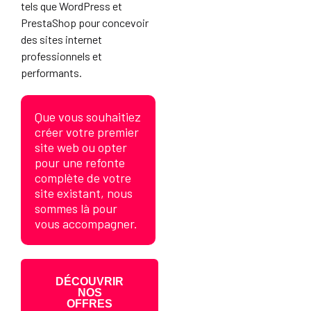
tels que WordPress et
PrestaShop pour concevoir
des sites internet
professionnels et
performants.
Que vous souhaitiez
créer votre premier
site web ou opter
pour une refonte
complète de votre
site existant, nous
sommes là pour
vous accompagner.
DÉCOUVRIR
NOS
OFFRES