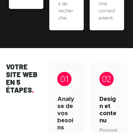
s de
nne
recher
correct
che.
ement.
VOTRE
SITE WEB
EN 5
ÉTAPES
.
Analy
Desig
se de
n et
vos
conte
besoi
nu
ns
Rencont