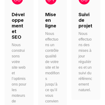
Dével
Mise
Suivi
oppe
en
de
ment
ligne
projet
et
Nous
Nous
SEO
effectuo
effectuo
Nous
ns un
ns des
construi
contrôle
mises à
sons
qualité
jour
votre
de votre
régulièr
site web
site et le
es et un
et
modifion
suivi du
l’optimis
s
référenc
ons pour
jusqu’à
ement
les
ce qu’il
naturel.
moteurs
vous
de
convien